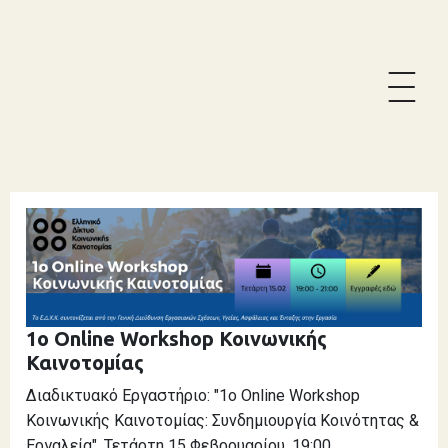
Γίνε μέλος
Δημιουργία ομάδας
Βάση
Κοινωνική Καινοτομία
Δραστηριότητες
Δράσεις
1o Online Workshop Κοινωνικής
Άξονες Προτεραιότητας
Καινοτομίας
Διαδικτυακό Εργαστήριο: "1o Online Workshop
Κοινωνικής Καινοτομίας: Συνδημιουργία Κοινότητας &
Αποθετήριο Γνώσης
Εργαλεία". Τετάρτη 15 Φεβρουαρίου, 19:00,