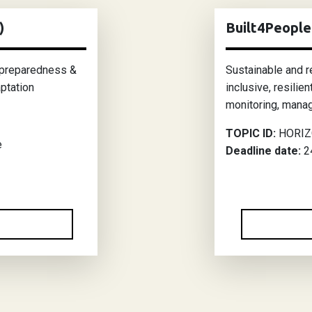
)
Built4Peopl
, preparedness &
Sustainable and r
ptation
inclusive, resilie
monitoring, mana
TOPIC ID:
HORIZ
e
Deadline date:
24