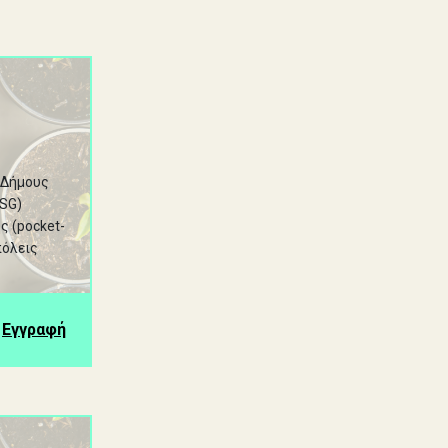
 Δήμους
ESG)
ς (pocket-
πόλεις
Εγγραφή