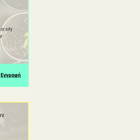
or city
ty
Εγγραφή
ων