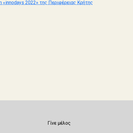
η «innodays 2022» της Περιφέρειας Κρήτης
Γίνε μέλος