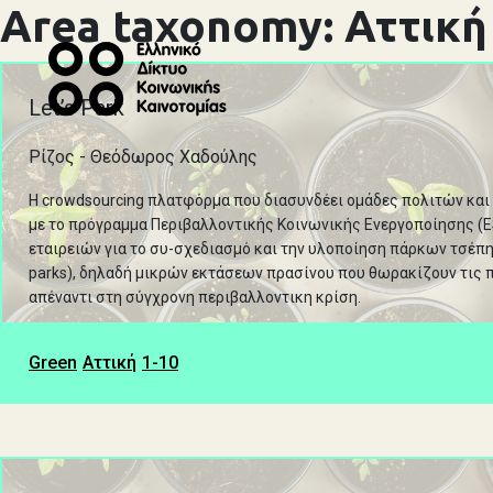
Area taxonomy:
Αττική
Let’s Park
Ρίζος - Θεόδωρος Χαδούλης
Η crowdsourcing πλατφόρμα που διασυνδέει ομάδες πολιτών και
με το πρόγραμμα Περιβαλλοντικής Κοινωνικής Ενεργοποίησης (
εταιρειών για το συ-σχεδιασμό και την υλοποίηση πάρκων τσέπη
parks), δηλαδή μικρών εκτάσεων πρασίνου που θωρακίζουν τις 
απέναντι στη σύγχρονη περιβαλλοντικη κρίση.
Green
Αττική
1-10