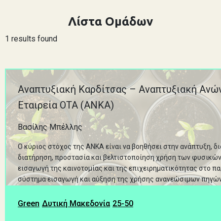
Νέα
Λίστα Ομάδων
Νέα Κοινότητας
1 results found
Προσκλήσεις ΕΕ
Αναπτυξιακή Καρδίτσας – Αναπτυξιακή Ανώ
Επικοινωνία
Εταιρεία ΟΤΑ (ΑΝΚΑ)
Βασίλης Μπέλλης
Ο κύριος στόχος της ANKA είναι να βοηθήσει στην ανάπτυξη, δι
διατήρηση, προστασία και βελτιστοποίηση χρήση των φυσικώ
εισαγωγή της καινοτομίας και της επιχειρηματικότητας στο π
σύστημα·εισαγωγή και αύξηση της χρήσης ανανεώσιμων πηγών
υποστήριξη και ανάπτυξη νέας συλλογικότητας δομές, συμβάλ
κοινωνική ανάπτυξη και τη γενικότερη ανάπτυξη της Καρδίτσας
Green
Δυτική Μακεδονία
25-50
περιοχές στην Ελλάδα, εφόσον ζητηθεί.