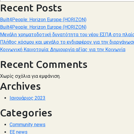
Recent Posts
Built4People: Horizon Europe (HORIZON)
Built4People: Horizon Europe (HORIZON)
Μεγάλη χρηματοδοτική δυνατότητα του νέου ΕΣΠΑ στο πλαίσ
Πλήθος κόσμου και μεγάλο το ενδιαφέρον για την διοργάνωσ
Κοινωνική Καινοτομία: Δημιουργία αξίας για την Κοινωνία
Recent Comments
Χωρίς σχόλια για εμφάνιση.
Archives
Ιανουάριος 2023
Categories
Community news
ΕΕ news