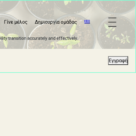
Γίνε μέλος
Δημιουργία ομάδας
ty transition accurately and effectively.
Εγγραφή