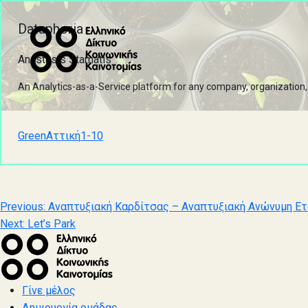
Dataphoria
Anastasis Stamatis
An Analytics-as-a-Service platform for any company, organization, 
Green
Αττική
1-10
Πλοήγηση
Previous:
Αναπτυξιακή Καρδίτσας – Αναπτυξιακή Ανώνυμη Ετ
Next:
Let’s Park
άρθρων
Γίνε μέλος
Δημιουργία ομάδας