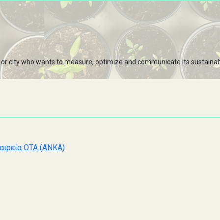
or city who wants to measure, optimize and communicate its sustainabili
αιρεία ΟΤΑ (ΑΝΚΑ)